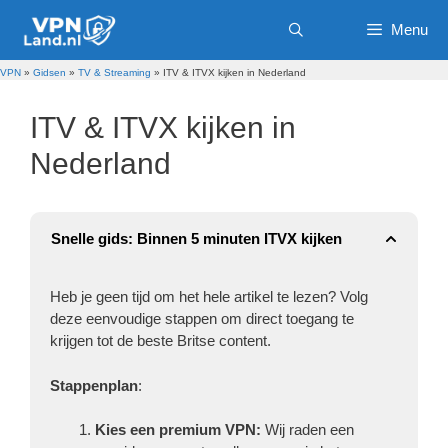
Ga
Menu
naar
de
inhoud
VPN
»
Gidsen
»
TV & Streaming
»
ITV & ITVX kijken in Nederland
ITV & ITVX kijken in
Nederland
Snelle gids: Binnen 5 minuten ITVX kijken
Heb je geen tijd om het hele artikel te lezen? Volg
deze eenvoudige stappen om direct toegang te
krijgen tot de beste Britse content.
Stappenplan
:
Kies een premium VPN:
Wij raden een