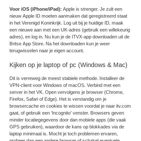
Voor iOS (iPhone/iPad):
Apple is strenger. Je zult een
nieuw Apple ID moeten aanmaken dat geregistreerd staat
in het Verenigd Koninkrijk. Log uit bij je huidige ID, maak
een nieuwe aan met een UK-adres (gebruik een willekeurig
adres), en log in. Nu kun je de ITVX-app downloaden uit de
Britse App Store. Na het downloaden kun je weer
terugwisselen naar je eigen account.
Kijken op je laptop of pc (Windows & Mac)
Dit is verreweg de meest stabiele methode. Installeer de
VPN-client voor Windows of macOS. Verbind met een
server in het VK. Open vervolgens je browser (Chrome,
Firefox, Safari of Edge). Het is verstandig om je
browsercache en cookies te wissen voordat je naar itv.com
gaat, of gebruik een ‘Incognito’ venster. Browsers geven
minder locatiegegevens door dan mobiele apps (die vaak
GPS gebruiken), waardoor de kans op blokkades via de
laptop minimaal is. Mocht je toch problemen ervaren,
probeer dan een andere browser of schakel eventuele