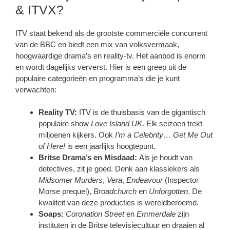
& ITVX?
ITV staat bekend als de grootste commerciële concurrent
van de BBC en biedt een mix van volksvermaak,
hoogwaardige drama’s en reality-tv. Het aanbod is enorm
en wordt dagelijks ververst. Hier is een greep uit de
populaire categorieën en programma’s die je kunt
verwachten:
Reality TV:
ITV is de thuisbasis van de gigantisch
populaire show
Love Island UK
. Elk seizoen trekt
miljoenen kijkers. Ook
I’m a Celebrity… Get Me Out
of Here!
is een jaarlijks hoogtepunt.
Britse Drama’s en Misdaad:
Als je houdt van
detectives, zit je goed. Denk aan klassiekers als
Midsomer Murders
,
Vera
,
Endeavour
(Inspector
Morse prequel),
Broadchurch
en
Unforgotten
. De
kwaliteit van deze producties is wereldberoemd.
Soaps:
Coronation Street
en
Emmerdale
zijn
instituten in de Britse televisiecultuur en draaien al