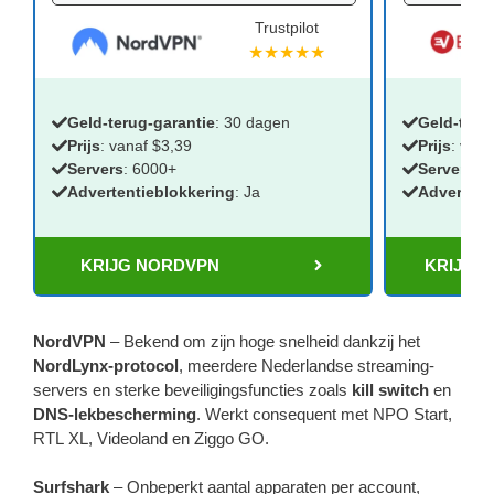
Trustpilot
★★★★★
Geld-terug-garantie
: 30 dagen
Geld-teru
Prijs
: vanaf $3,39
Prijs
: vana
Servers
: 6000+
Servers
:
:
Advertentieblokkering
: Ja
Advertent
KRIJG NORDVPN
KRIJG 
NordVPN
– Bekend om zijn hoge snelheid dankzij het
NordLynx-protocol
, meerdere Nederlandse streaming-
servers en sterke beveiligingsfuncties zoals
kill switch
en
DNS-lekbescherming
. Werkt consequent met NPO Start,
RTL XL, Videoland en Ziggo GO.
Surfshark
– Onbeperkt aantal apparaten per account,