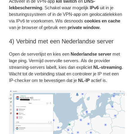
Activeer in de VPN-app
kill switch
en
DNS-
lekbescherming
. Schakel waar mogelijk
IPv6
uit in je
besturingssysteem of in de VPN-app om geolocatielekken
via IPv6 te voorkomen. Wis desnoods
cookies en cache
van je browser of gebruik een
private window
.
4) Verbind met een Nederlandse server
Open de serverlijst en kies een
Nederlandse server
met
lage ping. Vermijd overvolle servers. Als de provider
streaming-servers labelt, kies dan expliciet
NL-streaming
.
Wacht tot de verbinding staat en controleer je IP met een
IP-checker om te bevestigen dat je
NL-IP
actief is.