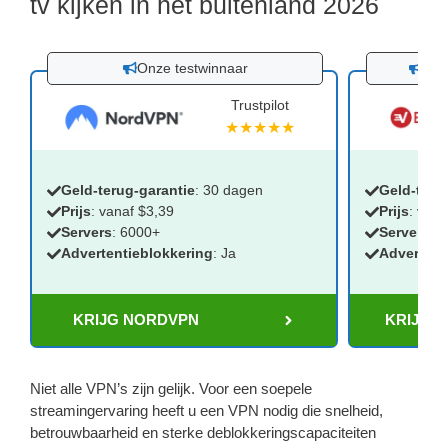
tv kijken in het buitenland 2026
Onze testwinnaar
30 
Trustpilot
★★★★★
Geld-terug-garantie
: 30 dagen
Geld-teru
Prijs
: vanaf $3,39
Prijs
: vana
Servers
: 6000+
Servers
:
:
Advertentieblokkering
: Ja
Advertent
KRIJG NORDVPN
KRIJG 
Niet alle VPN’s zijn gelijk. Voor een soepele
streamingervaring heeft u een VPN nodig die snelheid,
betrouwbaarheid en sterke deblokkeringscapaciteiten