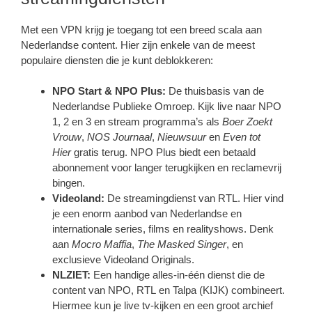
Met een VPN krijg je toegang tot een breed scala aan
Nederlandse content. Hier zijn enkele van de meest
populaire diensten die je kunt deblokkeren:
NPO Start & NPO Plus:
De thuisbasis van de
Nederlandse Publieke Omroep. Kijk live naar NPO
1, 2 en 3 en stream programma’s als
Boer Zoekt
Vrouw
,
NOS Journaal
,
Nieuwsuur
en
Even tot
Hier
gratis terug. NPO Plus biedt een betaald
abonnement voor langer terugkijken en reclamevrij
bingen.
Videoland:
De streamingdienst van RTL. Hier vind
je een enorm aanbod van Nederlandse en
internationale series, films en realityshows. Denk
aan
Mocro Maffia
,
The Masked Singer
, en
exclusieve Videoland Originals.
NLZIET:
Een handige alles-in-één dienst die de
content van NPO, RTL en Talpa (KIJK) combineert.
Hiermee kun je live tv-kijken en een groot archief