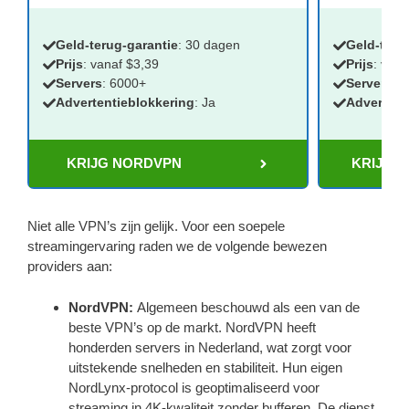
Geld-terug-garantie
: 30 dagen
Geld-teru
Prijs
: vanaf $3,39
Prijs
: vana
Servers
: 6000+
Servers
:
:
Advertentieblokkering
: Ja
Advertent
KRIJG NORDVPN
KRIJG 
Niet alle VPN’s zijn gelijk. Voor een soepele
streamingervaring raden we de volgende bewezen
providers aan:
NordVPN:
Algemeen beschouwd als een van de
beste VPN’s op de markt. NordVPN heeft
honderden servers in Nederland, wat zorgt voor
uitstekende snelheden en stabiliteit. Hun eigen
NordLynx-protocol is geoptimaliseerd voor
streaming in 4K-kwaliteit zonder bufferen. De dienst