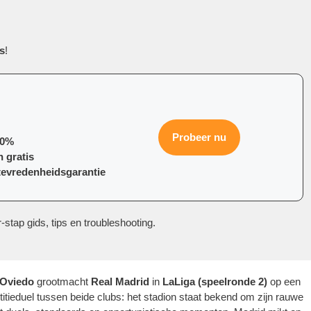
is
!
Probeer nu
70%
 gratis
tevredenheidsgarantie
stap gids, tips en troubleshooting.
 Oviedo
grootmacht
Real Madrid
in
LaLiga (speelronde 2)
op een
itieduel tussen beide clubs: het stadion staat bekend om zijn rauwe