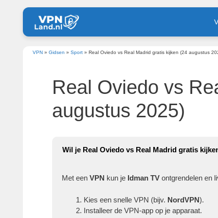
Ga
V
naar
de
inhoud
VPN
»
Gidsen
»
Sport
»
Real Oviedo vs Real Madrid gratis kijken (24 augustus 20
Real Oviedo vs Real
augustus 2025)
Wil je Real Oviedo vs Real Madrid gratis kijk
Met een
VPN
kun je
Idman TV
ontgrendelen en li
Kies een snelle VPN (bijv.
NordVPN
).
Installeer de VPN-app op je apparaat.