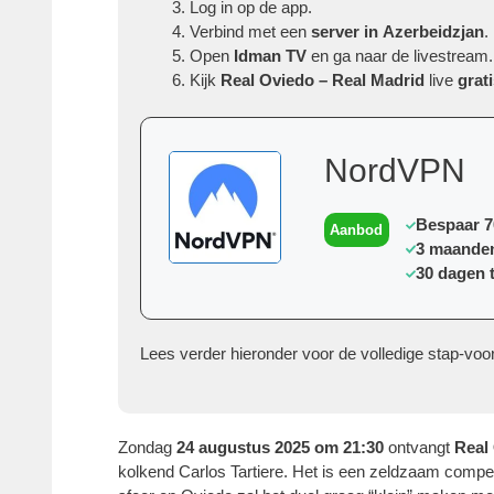
Log in op de app.
Verbind met een
server in Azerbeidzjan
.
Open
Idman TV
en ga naar de livestream.
Kijk
Real Oviedo – Real Madrid
live
grat
NordVPN
Bespaar 
Aanbod
3 maanden
30 dagen 
Lees verder hieronder voor de volledige stap-voor-
Zondag
24 augustus 2025 om 21:30
ontvangt
Real
kolkend Carlos Tartiere. Het is een zeldzaam compet