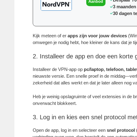
Aanbod
3 maanden 
30 dagen t
Kijk meteen of er
apps zijn voor jouw devices
(Win
omwegen je nodig hebt, hoe kleiner de kans dat je tij
2. Installeer de app en doe een korte g
Installeer de VPN-app op
pc/laptop, telefoon, tabl
nieuwste versie. Een snelle proef in de middag—ver
zekerheid dat alles werkt en dat je later alleen nog v
Heb je weinig opslagruimte of veel extensies in de 
onverwacht blokkeert.
3. Log in en kies een snel protocol met
Open de app, log in en selecteer een
snel protocol
(
verbinding even weg, dan herstelt de app automatisch