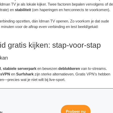
Idman TV je als lokale kijker. Twee factoren bepalen vervolgens of de
trate) en
stabiliteit
(om haperingen en herconnects te voorkomen).
erbinding opzetten, dán Idman TV openen. Zo voorkom je dat oude
minuten voor de aftrap even verbinding en test beeld/geluid:
 gratis kijken: stap-voor-stap
nkan
d
,
stabiele serverpark
en bewezen
deblokkeren
van tv-streams.
ssVPN
en
Surfshark
zijn sterke alternatieven. Gratis VPN’s hebben
—precies wat je níet wilt bij live-sport.
Probeer nu
0%