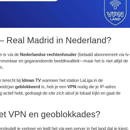
 – Real Madrid in Nederland?
n is via de
Nederlandse rechtenhouder
(betaald abonnement via tv
ommentaar en gegarandeerde beeldkwaliteit—maar het is niet altijd de
n.
e terecht bij
Idman TV
wanneer het station LaLiga in de
beidzjan
geblokkeerd
is, heb je een
VPN
nodig die je IP-adres
g actief hebt, gedraagt de site zich alsof je lokaal kijkt en gaat de
et VPN en geoblokkades?
sleutelt je verkeer en leidt het via een server in het land dat je kiest.