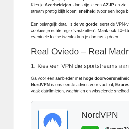
Kies je
Azerbeidzjan
, dan krijg je een
AZ-IP
en ziet 
stream prettig blijft lopen:
snelheid
(voor een hoge bi
Een belangrijk detail is de
volgorde
: eerst de VPN-v
cookies je echte regio “vastzetten”. Maak ook 10–15 
eventuele kleine tweaks kun je dan rustig doen.
Real Oviedo – Real Madrid
1. Kies een VPN die sportstreams aa
Ga voor een aanbieder met
hoge doorvoersnelhei
NordVPN
is ons eerste advies voor voetbal;
Expre
vaak datalimieten, wachtrijen en wisselende snelheden
NordVPN
Bespaar 7