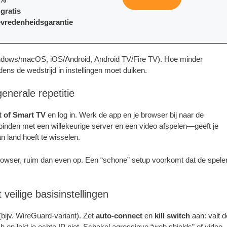
gratis
evredenheidsgarantie
dows/macOS, iOS/Android, Android TV/Fire TV). Hoe minder
dens de wedstrijd in instellingen moet duiken.
enerale repetitie
et of Smart TV
en log in. Werk de app en je browser bij naar de
binden met een willekeurige server en een video afspelen—geeft je
an land hoeft te wisselen.
browser, ruim dan even op. Een “schone” setup voorkomt dat de spele
 veilige basisinstellingen
bijv. WireGuard-variant). Zet
auto-connect
en
kill switch
aan: valt d
 en lekt je echte IP niet. Schakel agressieve “web shields” of video-