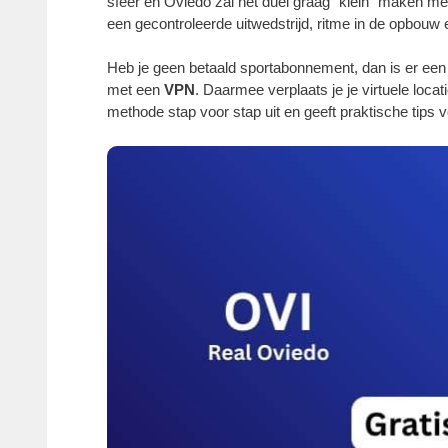
sfeer en Oviedo zal het duel graag “klein” maken m
een gecontroleerde uitwedstrijd, ritme in de opbouw
Heb je geen betaald sportabonnement, dan is er een
met een
VPN
. Daarmee verplaats je je virtuele loca
methode stap voor stap uit en geeft praktische tips v