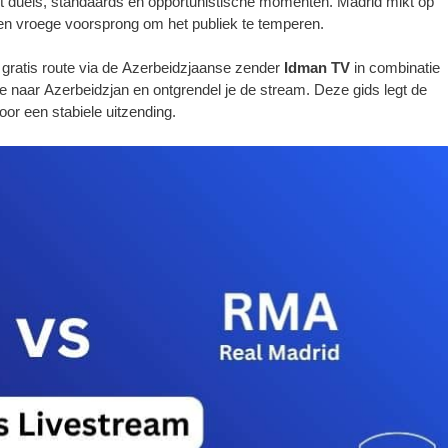
et duels, standaards en opportunistische momenten. Madrid mikt op
 en vroege voorsprong om het publiek te temperen.
 gratis route via de Azerbeidzjaanse zender
Idman TV
in combinatie
tie naar Azerbeidzjan en ontgrendel je de stream. Deze gids legt de
oor een stabiele uitzending.